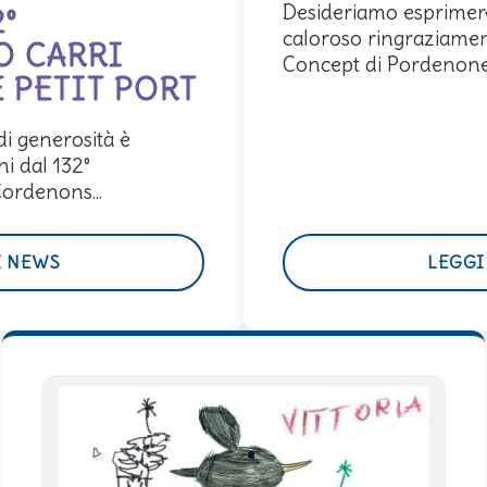
Desideriamo esprimere
2°
caloroso ringraziamen
O CARRI
Concept di Pordenone.G
 PETIT PORT
i generosità è
ni dal 132°
ordenons...
I NEWS
LEGGI