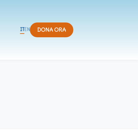
DONA ORA
IT
EN