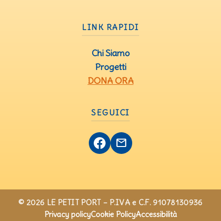
LINK RAPIDI
Chi Siamo
Progetti
DONA ORA
SEGUICI
mail
© 2026 LE PETIT PORT – P.IVA e C.F. 91078130936
Privacy policy
Cookie Policy
Accessibilità